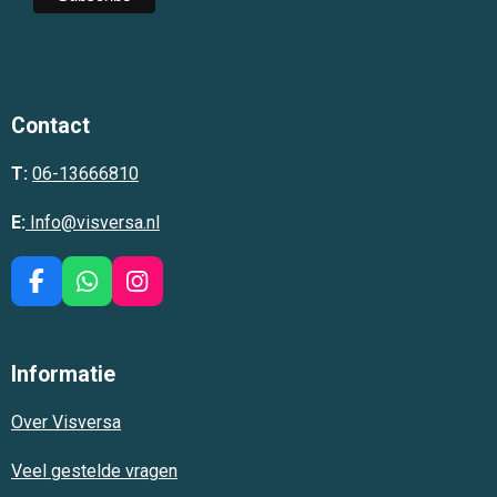
Contact
T:
06-13666810
E:
Info@visversa.nl
F
W
I
a
h
n
c
a
s
e
t
t
Informatie
b
s
a
o
A
g
Over Visversa
o
p
r
k
p
a
m
Veel gestelde vragen