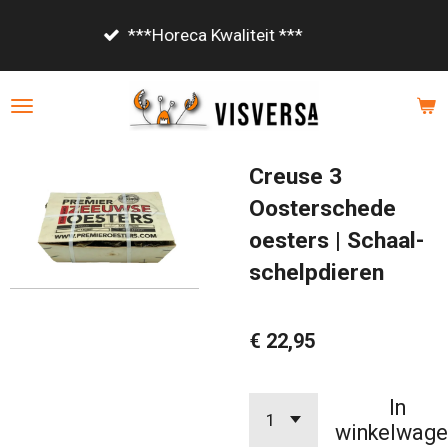
Ga
Vanaf €85,- gratis bezorgd!
direct
naar
de
hoofdinhoud
Creuse 3
Oosterschede
oesters | Schaal-
schelpdieren
€ 22,95
In
winkelwage