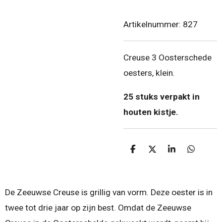
Artikelnummer:
827
Creuse 3 Oosterschede
oesters, klein.
25 stuks verpakt in
houten kistje.
D
D
S
D
e
e
h
e
l
e
a
l
e
l
r
e
n
e
n
De Zeeuwse Creuse is grillig van vorm. Deze oester is in
twee tot drie jaar op zijn best. Omdat de Zeeuwse