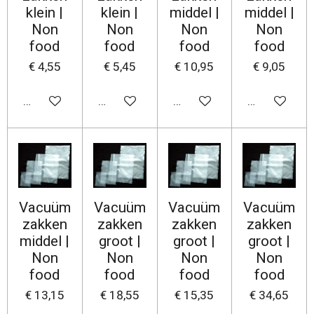
klein |
klein |
middel |
middel |
Non
Non
Non
Non
food
food
food
food
€ 4,55
€ 5,45
€ 10,95
€ 9,05
In winkelwagen
In winkelwagen
In winkelwagen
In winkelwa
Vacuüm
Vacuüm
Vacuüm
Vacuüm
zakken
zakken
zakken
zakken
middel |
groot |
groot |
groot |
Non
Non
Non
Non
food
food
food
food
€ 13,15
€ 18,55
€ 15,35
€ 34,65