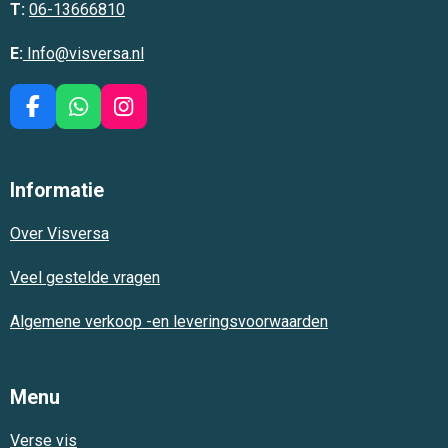
T:
06-13666810
E:
Info@visversa.nl
F
W
I
a
h
n
c
a
s
e
t
t
Informatie
b
s
a
o
A
g
Over Visversa
o
p
r
k
p
a
m
Veel gestelde vragen
Algemene verkoop -en leveringsvoorwaarden
Menu
Verse vis