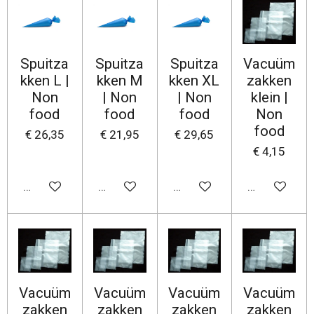
Spuitza
Spuitza
Spuitza
Vacuüm
kken L |
kken M
kken XL
zakken
Non
| Non
| Non
klein |
food
food
food
Non
food
€ 26,35
€ 21,95
€ 29,65
€ 4,15
In winkelwagen
In winkelwagen
In winkelwagen
In winkelwa
Vacuüm
Vacuüm
Vacuüm
Vacuüm
zakken
zakken
zakken
zakken