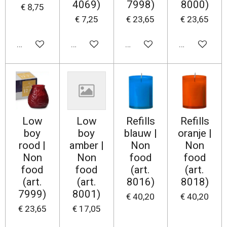
4069)
7998)
8000)
€ 8,75
€ 7,25
€ 23,65
€ 23,65
In winkelwagen
In winkelwagen
In winkelwagen
In winkelwa
Low
Low
Refills
Refills
boy
boy
blauw |
oranje |
rood |
amber |
Non
Non
Non
Non
food
food
food
food
(art.
(art.
(art.
(art.
8016)
8018)
7999)
8001)
€ 40,20
€ 40,20
€ 23,65
€ 17,05