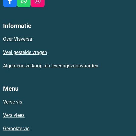
F
W
I
a
h
n
c
a
s
e
t
t
Informatie
b
s
a
o
A
g
Over Visversa
o
p
r
k
p
a
m
Veel gestelde vragen
Algemene verkoop -en leveringsvoorwaarden
Menu
Verse vis
Vers vlees
Gerookte vis