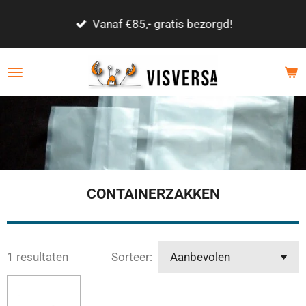
Ga
Vanaf €85,- gratis bezorgd!
direct
naar
de
hoofdinhoud
CONTAINERZAKKEN
1 resultaten
Sorteer: