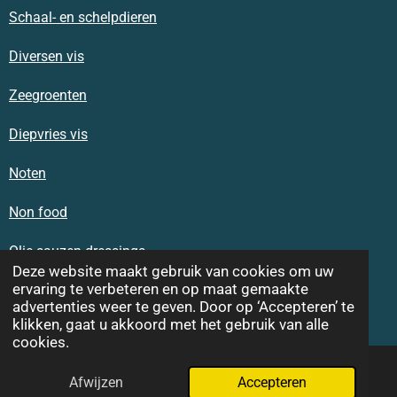
Schaal- en schelpdieren
Diversen vis
Zeegroenten
Diepvries vis
Noten
Non food
Olie sauzen dressings
Deze website maakt gebruik van cookies om uw
ervaring te verbeteren en op maat gemaakte
Reclame
advertenties weer te geven. Door op ‘Accepteren’ te
© 2019-2026 Visversa
klikken, gaat u akkoord met het gebruik van alle
cookies.
Afwijzen
Accepteren
E-mailadres
Telefoonnummer
WhatsApp