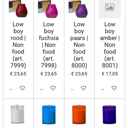
Low
Low
Low
Low
boy
boy
boy
boy
rood |
fuchsia
paars |
amber |
Non
| Non
Non
Non
food
food
food
food
(art.
(art.
(art.
(art.
7999)
7998)
8000)
8001)
€ 23,65
€ 23,65
€ 23,65
€ 17,05
In winkelwagen
In winkelwagen
In winkelwagen
In winkelwa