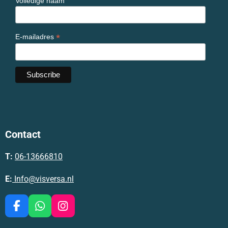
Volledige naam
*
E-mailadres
Contact
T:
06-13666810
E:
Info@visversa.nl
F
W
I
a
h
n