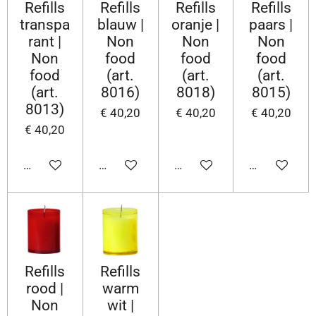
Refills
Refills
Refills
Refills
transpa
blauw |
oranje |
paars |
rant |
Non
Non
Non
Non
food
food
food
food
(art.
(art.
(art.
(art.
8016)
8018)
8015)
8013)
€ 40,20
€ 40,20
€ 40,20
€ 40,20
In winkelwagen
In winkelwagen
In winkelwagen
In winkelwa
Refills
Refills
rood |
warm
Non
wit |