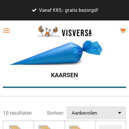
Ga
Vanaf €85,- gratis bezorgd!
direct
naar
de
hoofdinhoud
KAARSEN
10 resultaten
Sorteer: