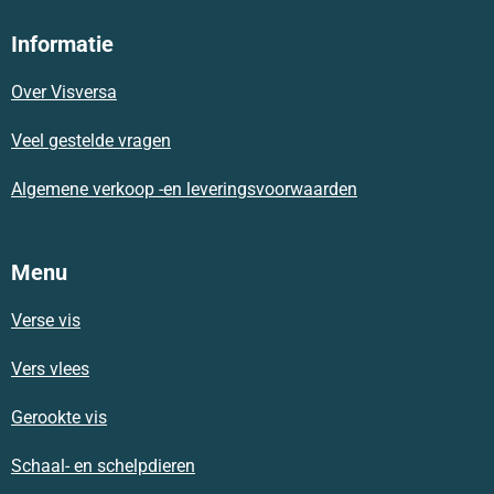
c
a
s
e
t
t
Informatie
b
s
a
o
A
g
Over Visversa
o
p
r
k
p
a
m
Veel gestelde vragen
Algemene verkoop -en leveringsvoorwaarden
Menu
Verse vis
Vers vlees
Gerookte vis
Schaal- en schelpdieren