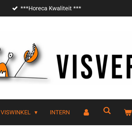
Vanaf €85,- gratis bezorgd!
VISWINKEL
INTERN