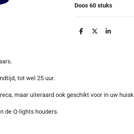
Doos 60 stuks
D
D
S
e
e
h
l
e
a
e
l
r
n
e
paars.
dtijd, tot wel 25 uur.
reca, maar uiteraard ook geschikt voor in uw huis
en de Q-lights houders.