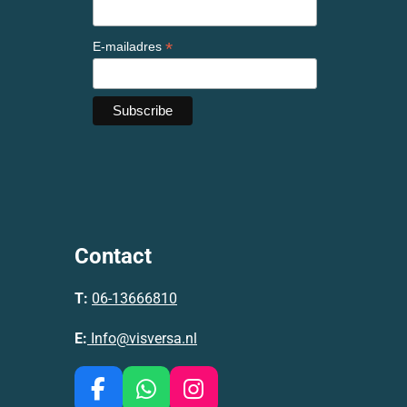
*
E-mailadres
Contact
T:
06-13666810
E:
Info@visversa.nl
F
W
I