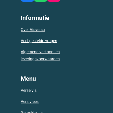
a
h
n
c
a
s
e
t
t
Informatie
b
s
a
o
A
g
Over Visversa
o
p
r
k
p
a
Veel gestelde vragen
m
Algemene verkoop -en
leveringsvoorwaarden
Menu
Verse vis
Vers vlees
Gerookte vis