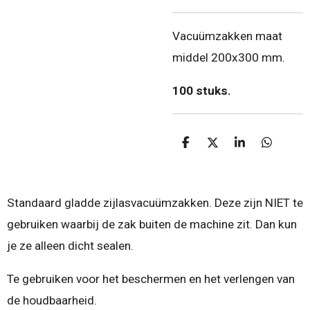
Vacuümzakken maat
middel 200x300 mm.
100 stuks.
D
D
S
D
e
e
h
e
l
e
a
l
e
l
r
e
n
e
n
Standaard gladde zijlasvacuümzakken. Deze zijn NIET te
gebruiken waarbij de zak buiten de machine zit. Dan kun
je ze alleen dicht sealen.
Te gebruiken voor het beschermen en het verlengen van
de houdbaarheid.