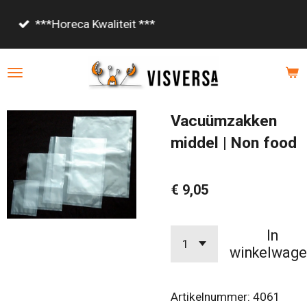
Ga
Vanaf €85,- gratis bezorgd!
direct
naar
de
hoofdinhoud
Vacuümzakken
middel | Non food
€ 9,05
In
winkelwage
Artikelnummer:
4061