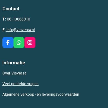
Contact
T:
06-13666810
E:
Info@visversa.nl
F
W
I
a
h
n
c
a
s
e
t
t
Informatie
b
s
a
o
A
g
Over Visversa
o
p
r
k
p
a
m
Veel gestelde vragen
Algemene verkoop -en leveringsvoorwaarden