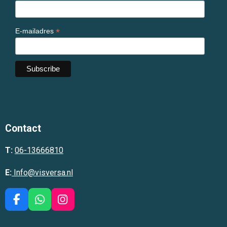
*
E-mailadres
Contact
T:
06-13666810
E:
Info@visversa.nl
F
W
I
a
h
n
c
a
s