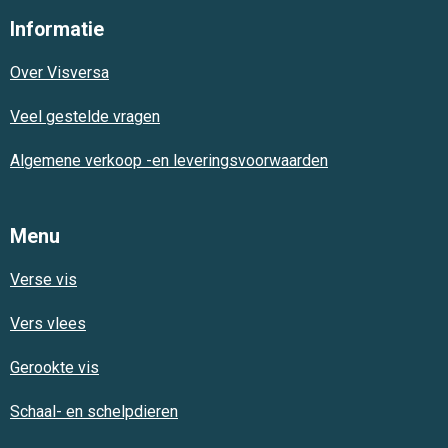
e
t
t
Informatie
b
s
a
o
A
g
Over Visversa
o
p
r
k
p
a
m
Veel gestelde vragen
Algemene verkoop -en leveringsvoorwaarden
Menu
Verse vis
Vers vlees
Gerookte vis
Schaal- en schelpdieren