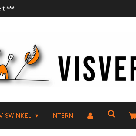
Vanaf €85,- gratis bezorgd!
VISWINKEL
INTERN