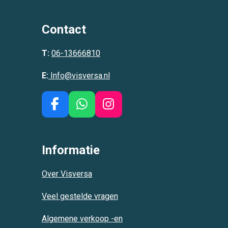
Contact
T:
06-13666810
E:
Info@visversa.nl
F
W
I
a
h
n
c
a
s
e
t
t
Informatie
b
s
a
o
A
g
Over Visversa
o
p
r
k
p
a
Veel gestelde vragen
m
Algemene verkoop -en