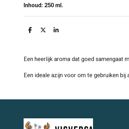
Inhoud: 250 ml.
D
D
S
e
e
h
l
e
a
e
l
r
n
e
Een heerlijk aroma dat goed samengaat m
Een ideale azijn voor om te gebruiken bij 