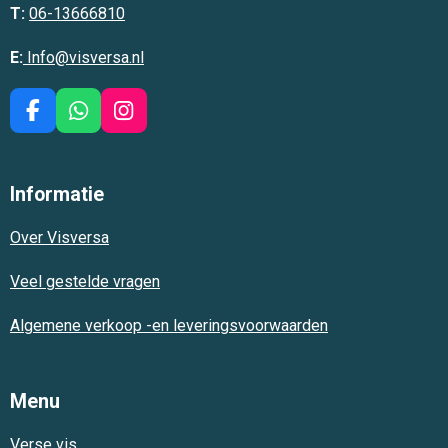
T:
06-13666810
E:
Info@visversa.nl
F
W
I
a
h
n
c
a
s
e
t
t
Informatie
b
s
a
o
A
g
Over Visversa
o
p
r
k
p
a
m
Veel gestelde vragen
Algemene verkoop -en leveringsvoorwaarden
Menu
Verse vis