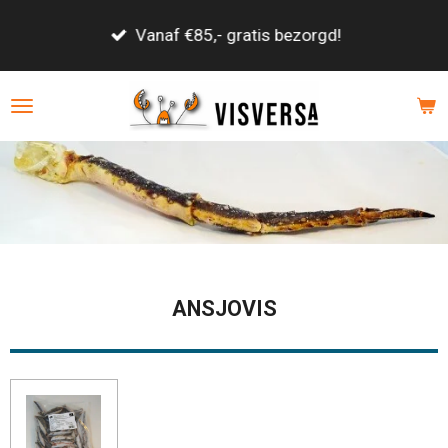
Ga
Vanaf €85,- gratis bezorgd!
direct
naar
de
hoofdinhoud
ANSJOVIS