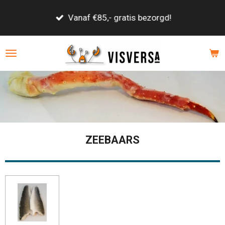
Ga
Vanaf €85,- gratis bezorgd!
direct
naar
de
hoofdinhoud
ZEEBAARS