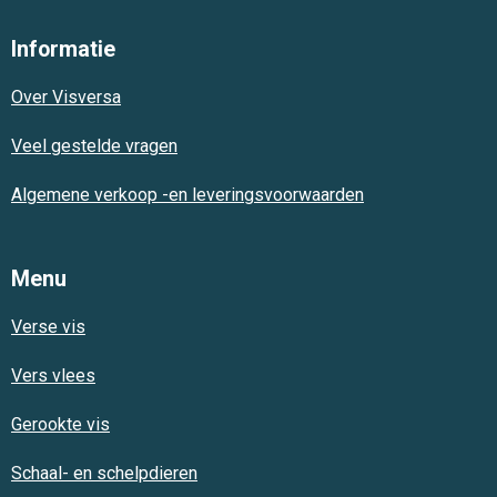
c
a
s
e
t
t
Informatie
b
s
a
o
A
g
Over Visversa
o
p
r
k
p
a
m
Veel gestelde vragen
Algemene verkoop -en leveringsvoorwaarden
Menu
Verse vis
Vers vlees
Gerookte vis
Schaal- en schelpdieren