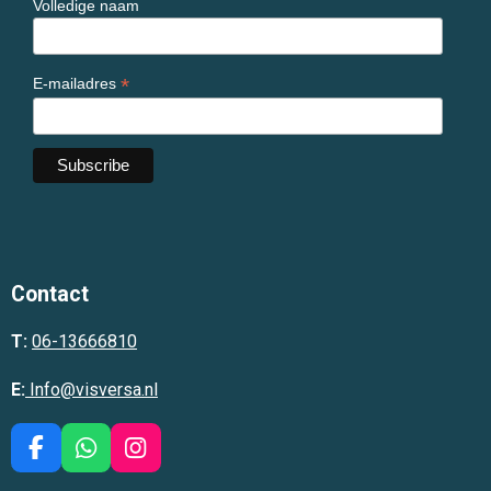
Volledige naam
*
E-mailadres
Contact
T:
06-13666810
E:
Info@visversa.nl
F
W
I
a
h
n