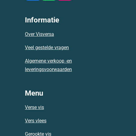
a
h
n
c
a
s
e
t
t
Informatie
b
s
a
o
A
g
Over Visversa
o
p
r
k
p
a
Veel gestelde vragen
m
Algemene verkoop -en
leveringsvoorwaarden
Menu
Verse vis
Vers vlees
Gerookte vis