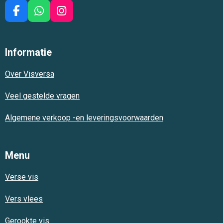
F
W
I
a
h
n
c
a
s
e
t
t
Informatie
b
s
a
o
A
g
Over Visversa
o
p
r
k
p
a
m
Veel gestelde vragen
Algemene verkoop -en leveringsvoorwaarden
Menu
Verse vis
Vers vlees
Gerookte vis