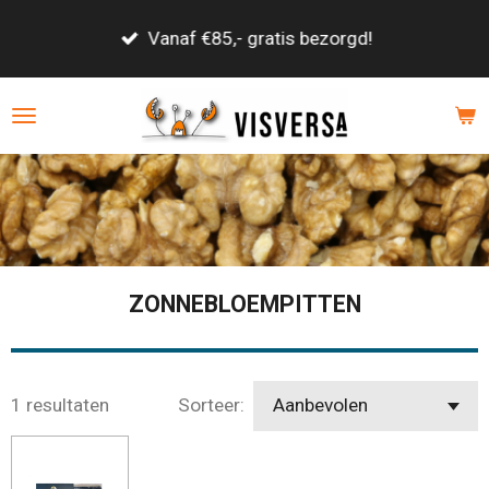
Ga
Vanaf €85,- gratis bezorgd!
direct
naar
de
hoofdinhoud
ZONNEBLOEMPITTEN
1 resultaten
Sorteer: