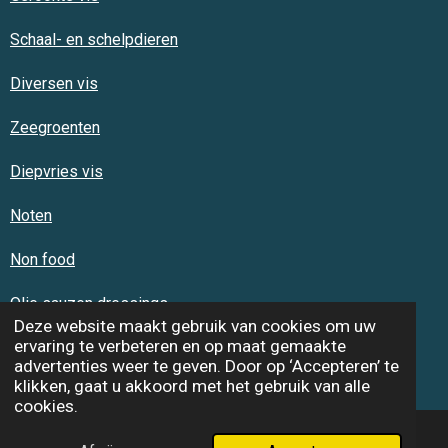
Schaal- en schelpdieren
Diversen vis
Zeegroenten
Diepvries vis
Noten
Non food
Olie sauzen dressings
Deze website maakt gebruik van cookies om uw
ervaring te verbeteren en op maat gemaakte
Reclame
advertenties weer te geven. Door op ‘Accepteren’ te
© 2019-2026 Visversa
klikken, gaat u akkoord met het gebruik van alle
cookies.