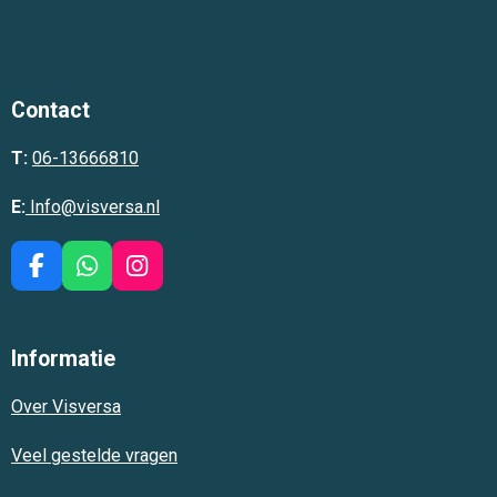
Contact
T:
06-13666810
E:
Info@visversa.nl
F
W
I
a
h
n
c
a
s
e
t
t
Informatie
b
s
a
o
A
g
Over Visversa
o
p
r
k
p
a
m
Veel gestelde vragen