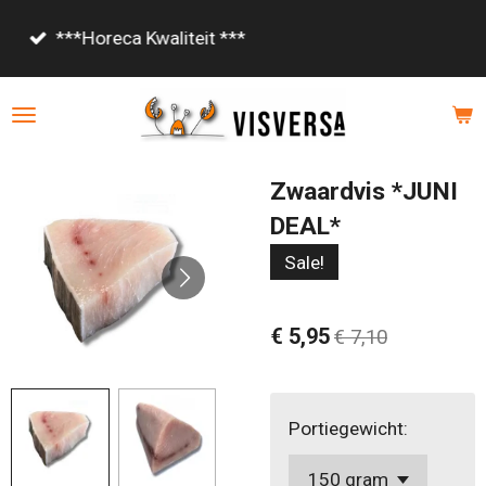
Ga
Vanaf €85,- gratis bezorgd!
direct
naar
de
hoofdinhoud
Zwaardvis *JUNI
DEAL*
Sale!
€ 5,95
€ 7,10
Portiegewicht: