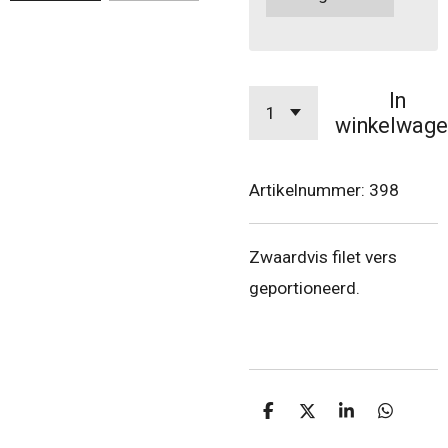
In
winkelwage
Artikelnummer:
398
Zwaardvis filet vers
geportioneerd.
D
D
S
D
e
e
h
e