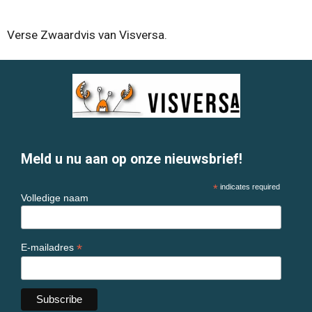
l
e
a
l
e
l
r
e
n
e
n
Verse Zwaardvis van Visversa.
Meld u nu aan op onze nieuwsbrief!
*
indicates required
Volledige naam
*
E-mailadres