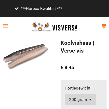
Ga
Vanaf €85,- gratis bezorgd!
direct
naar
de
hoofdinhoud
Koolvishaas |
Verse vis
€ 8,45
Portiegewicht: