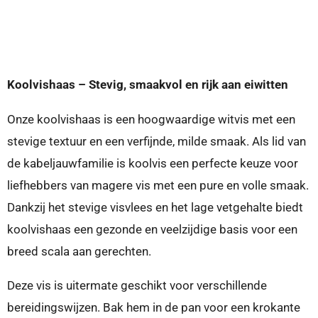
e
e
h
e
l
e
a
l
e
l
r
e
n
e
n
Koolvishaas – Stevig, smaakvol en rijk aan eiwitten
Onze koolvishaas is een hoogwaardige witvis met een
stevige textuur en een verfijnde, milde smaak. Als lid van
de kabeljauwfamilie is koolvis een perfecte keuze voor
liefhebbers van magere vis met een pure en volle smaak.
Dankzij het stevige visvlees en het lage vetgehalte biedt
koolvishaas een gezonde en veelzijdige basis voor een
breed scala aan gerechten.
Deze vis is uitermate geschikt voor verschillende
bereidingswijzen. Bak hem in de pan voor een krokante