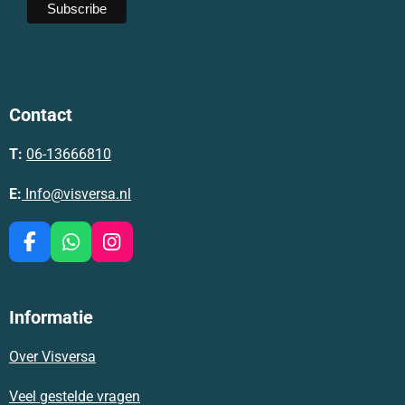
Contact
T:
06-13666810
E:
Info@visversa.nl
F
W
I
a
h
n
c
a
s
e
t
t
Informatie
b
s
a
o
A
g
Over Visversa
o
p
r
k
p
a
m
Veel gestelde vragen