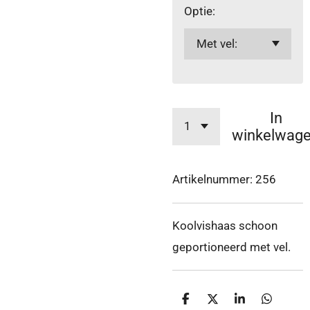
Optie:
In
winkelwag
Artikelnummer:
256
Koolvishaas schoon
geportioneerd met vel.
D
D
S
D