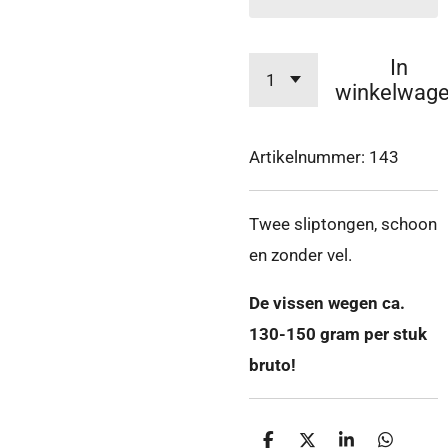
In
winkelwag
Artikelnummer:
143
Twee sliptongen, schoon
en zonder vel.
De vissen wegen ca.
130-150 gram per stuk
bruto!
D
D
S
D