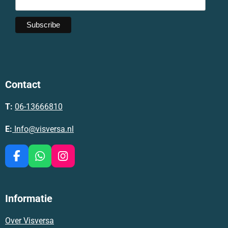
Contact
T:
06-13666810
E:
Info@visversa.nl
F
W
I
a
h
n
c
a
s
e
t
t
Informatie
b
s
a
o
A
g
Over Visversa
o
p
r