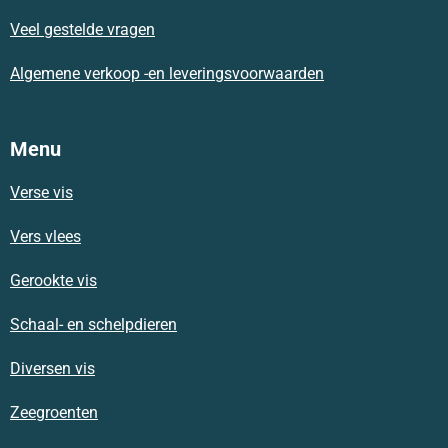
k
p
a
m
Veel gestelde vragen
Algemene verkoop -en leveringsvoorwaarden
Menu
Verse vis
Vers vlees
Gerookte vis
Schaal- en schelpdieren
Diversen vis
Zeegroenten