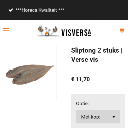
Ga
Vanaf €85,- gratis bezorgd!
direct
naar
de
hoofdinhoud
Sliptong 2 stuks |
Verse vis
€ 11,70
Optie: