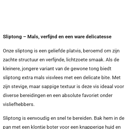
e
e
h
e
l
e
a
l
e
l
r
e
n
e
n
Sliptong – Mals, verfijnd en een ware delicatesse
Onze sliptong is een geliefde platvis, beroemd om zijn
zachte structuur en verfijnde, lichtzoete smaak. Als de
kleinere, jongere variant van de gewone tong biedt
sliptong extra mals visvlees met een delicate bite. Met
zijn stevige, maar sappige textuur is deze vis ideaal voor
diverse bereidingen en een absolute favoriet onder
visliefhebbers.
Sliptong is eenvoudig en snel te bereiden. Bak hem in de
pan met een klontje boter voor een knapperige huid en