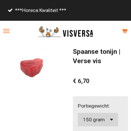
Ga
Vanaf €85,- gratis bezorgd!
direct
naar
de
hoofdinhoud
Spaanse tonijn |
Verse vis
€ 6,70
Portiegewicht: