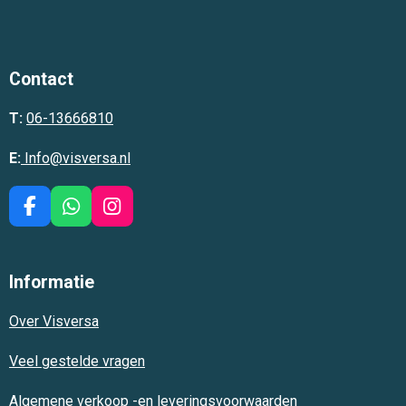
Contact
T:
06-13666810
E:
Info@visversa.nl
F
W
I
a
h
n
c
a
s
e
t
t
Informatie
b
s
a
o
A
g
Over Visversa
o
p
r
k
p
a
m
Veel gestelde vragen
Algemene verkoop -en leveringsvoorwaarden