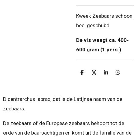
Kweek Zeebaars schoon,
heel geschubd
De vis weegt ca. 400-
600 gram (1 pers.)
D
D
S
D
e
e
h
e
l
e
a
l
e
l
r
e
n
e
n
Dicentrarchus labrax, dat is de Latijnse naam van de
zeebaars.
De zeebaars of de Europese zeebaars behoort tot de
orde van de baarsachtigen en komt uit de familie van de