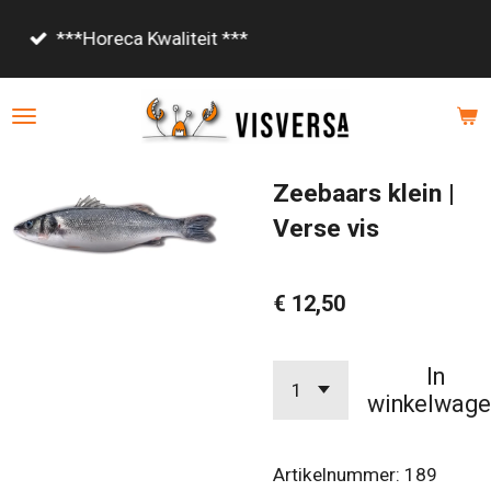
Ga
Vanaf €85,- gratis bezorgd!
direct
naar
de
hoofdinhoud
Zeebaars klein |
Verse vis
€ 12,50
In
winkelwage
Artikelnummer:
189