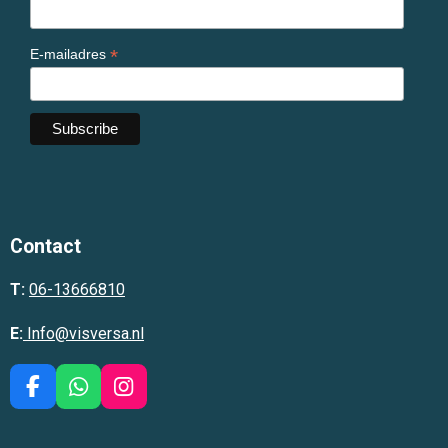
*
E-mailadres
Contact
T:
06-13666810
E:
Info@visversa.nl
F
W
I
a
h
n
c
a
s