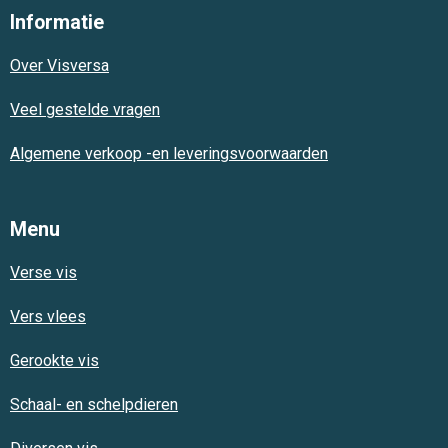
e
t
t
Informatie
b
s
a
o
A
g
Over Visversa
o
p
r
k
p
a
m
Veel gestelde vragen
Algemene verkoop -en leveringsvoorwaarden
Menu
Verse vis
Vers vlees
Gerookte vis
Schaal- en schelpdieren