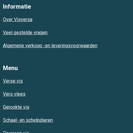
e
t
t
Informatie
b
s
a
o
A
g
Over Visversa
o
p
r
k
p
a
m
Veel gestelde vragen
Algemene verkoop -en leveringsvoorwaarden
Menu
Verse vis
Vers vlees
Gerookte vis
Schaal- en schelpdieren