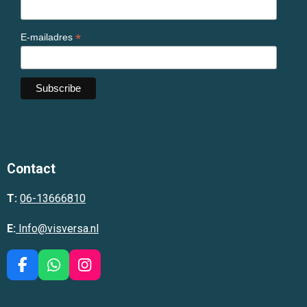
*
E-mailadres
Contact
T:
06-13666810
E:
Info@visversa.nl
F
W
I
a
h
n
c
a
s