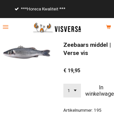
Ga
Vanaf €85,- gratis bezorgd!
direct
naar
de
hoofdinhoud
Zeebaars middel |
Verse vis
€ 19,95
In
winkelwage
Artikelnummer:
195