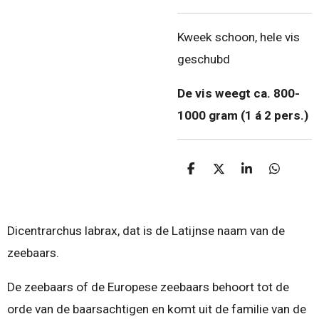
Kweek schoon, hele vis
geschubd
De vis weegt ca. 800-
1000 gram
(1 á 2 pers.)
D
D
S
D
e
e
h
e
l
e
a
l
e
l
r
e
n
e
n
Dicentrarchus labrax, dat is de Latijnse naam van de
zeebaars.
De zeebaars of de Europese zeebaars behoort tot de
orde van de baarsachtigen en komt uit de familie van de