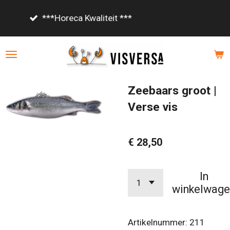
Ga
Vanaf €85,- gratis bezorgd!
direct
naar
de
hoofdinhoud
Zeebaars groot |
Verse vis
€ 28,50
In
winkelwage
Artikelnummer:
211