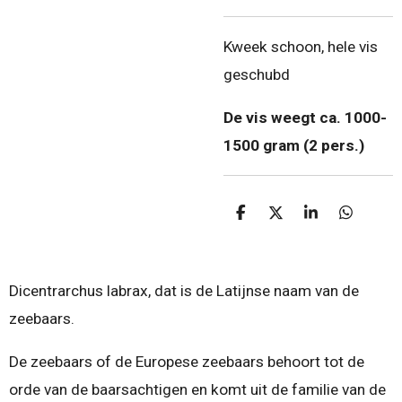
Kweek schoon, hele vis
geschubd
De vis weegt ca. 1000-
1500 gram (2 pers.)
D
D
S
D
e
e
h
e
l
e
a
l
e
l
r
e
n
e
n
Dicentrarchus labrax, dat is de Latijnse naam van de
zeebaars.
De zeebaars of de Europese zeebaars behoort tot de
orde van de baarsachtigen en komt uit de familie van de