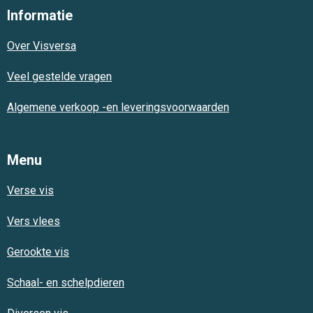
e
t
t
Informatie
b
s
a
o
A
g
Over Visversa
o
p
r
k
p
a
m
Veel gestelde vragen
Algemene verkoop -en leveringsvoorwaarden
Menu
Verse vis
Vers vlees
Gerookte vis
Schaal- en schelpdieren