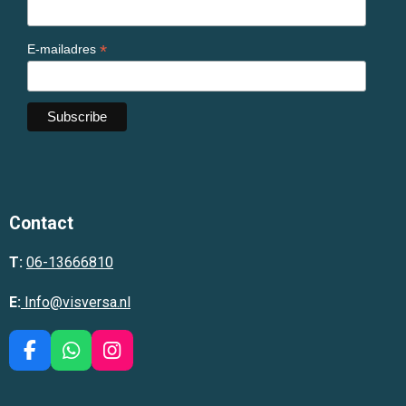
*
E-mailadres
Contact
T:
06-13666810
E:
Info@visversa.nl
F
W
I
a
h
n
c
a
s