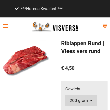
Ga
Vanaf €85,- gratis bezorgd!
direct
naar
de
hoofdinhoud
Riblappen Rund |
Vlees vers rund
€ 4,50
Gewicht: