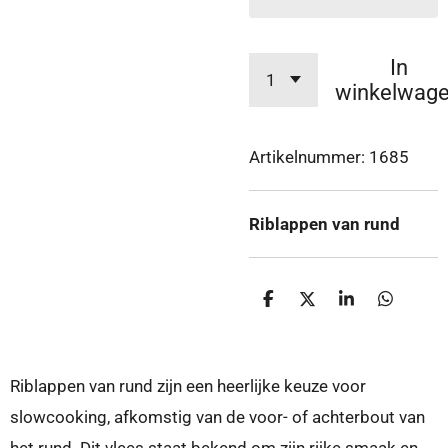
In
winkelwag
Artikelnummer:
1685
Riblappen van rund
D
D
S
D
e
e
h
e
l
e
a
l
e
l
r
e
n
e
n
Riblappen van rund zijn een heerlijke keuze voor
slowcooking, afkomstig van de voor- of achterbout van
het rund. Dit vlees staat bekend om zijn rijke smaak en