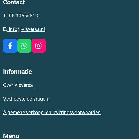
Contact
T:
06-13666810
E:
Info@visversa.nl
F
W
I
a
h
n
c
a
s
e
t
t
Informatie
b
s
a
o
A
g
Over Visversa
o
p
r
k
p
a
m
Veel gestelde vragen
Algemene verkoop -en leveringsvoorwaarden
Menu