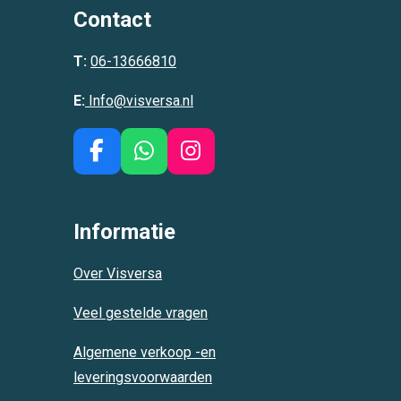
Contact
T:
06-13666810
E:
Info@visversa.nl
F
W
I
a
h
n
c
a
s
e
t
t
Informatie
b
s
a
o
A
g
Over Visversa
o
p
r
k
p
a
Veel gestelde vragen
m
Algemene verkoop -en
leveringsvoorwaarden