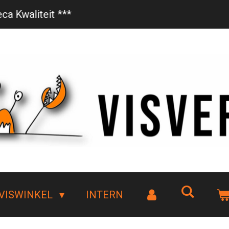
Vanaf €85,- gratis bezorgd!
VISWINKEL
INTERN