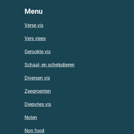
Menu
Verse vis
Vers vlees
Gerookte vis
Schaal- en schelpdieren
Diversen vis
Zeegroenten
Diepvries vis
Noten
Non food