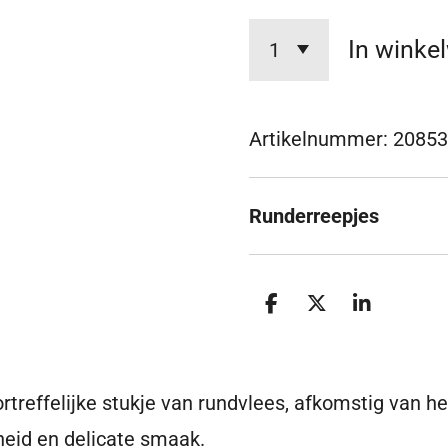
In winke
Artikelnummer:
20853
Runderreepjes
D
D
S
e
e
h
l
e
a
e
l
r
n
e
treffelijke stukje van rundvlees, afkomstig van he
heid en delicate smaak.