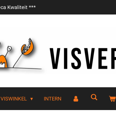
Vanaf €85,- gratis bezorgd!
VISWINKEL
INTERN