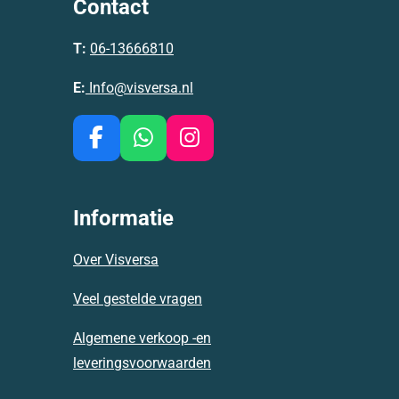
Contact
T:
06-13666810
E:
Info@visversa.nl
F
W
I
a
h
n
c
a
s
e
t
t
Informatie
b
s
a
o
A
g
Over Visversa
o
p
r
k
p
a
Veel gestelde vragen
m
Algemene verkoop -en
leveringsvoorwaarden