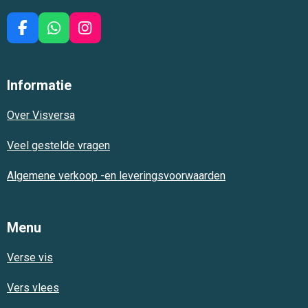
F
W
I
a
h
n
c
a
s
e
t
t
Informatie
b
s
a
o
A
g
Over Visversa
o
p
r
k
p
a
m
Veel gestelde vragen
Algemene verkoop -en leveringsvoorwaarden
Menu
Verse vis
Vers vlees