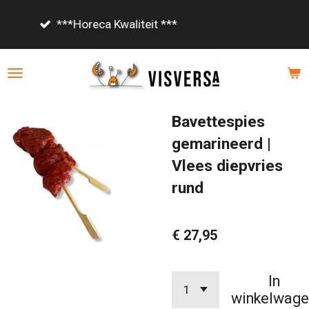
Ga
Vanaf €85,- gratis bezorgd!
direct
naar
de
hoofdinhoud
Bavettespies
gemarineerd |
Vlees diepvries
rund
€ 27,95
In
winkelwage