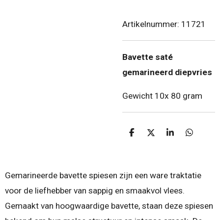
Artikelnummer:
11721
Bavette saté
gemarineerd diepvries
Gewicht 10x 80 gram
D
D
S
D
e
e
h
e
l
e
a
l
e
l
r
e
n
e
n
Gemarineerde bavette spiesen zijn een ware traktatie
voor de liefhebber van sappig en smaakvol vlees.
Gemaakt van hoogwaardige bavette, staan deze spiesen