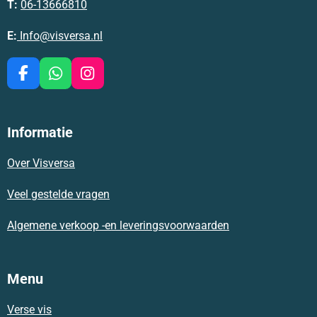
T:
06-13666810
E:
Info@visversa.nl
F
W
I
a
h
n
c
a
s
e
t
t
Informatie
b
s
a
o
A
g
Over Visversa
o
p
r
k
p
a
m
Veel gestelde vragen
Algemene verkoop -en leveringsvoorwaarden
Menu
Verse vis