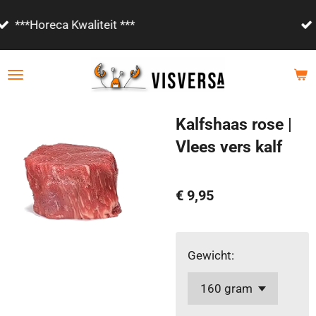
Ga
Vanaf €85,- gratis bezorgd!
direct
naar
de
hoofdinhoud
Kalfshaas rose |
Vlees vers kalf
€ 9,95
Gewicht: