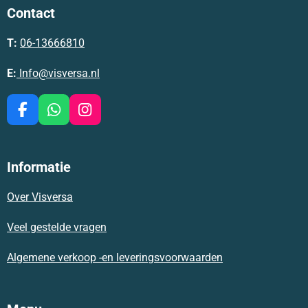
Contact
T:
06-13666810
E:
Info@visversa.nl
F
W
I
a
h
n
c
a
s
e
t
t
Informatie
b
s
a
o
A
g
Over Visversa
o
p
r
k
p
a
m
Veel gestelde vragen
Algemene verkoop -en leveringsvoorwaarden