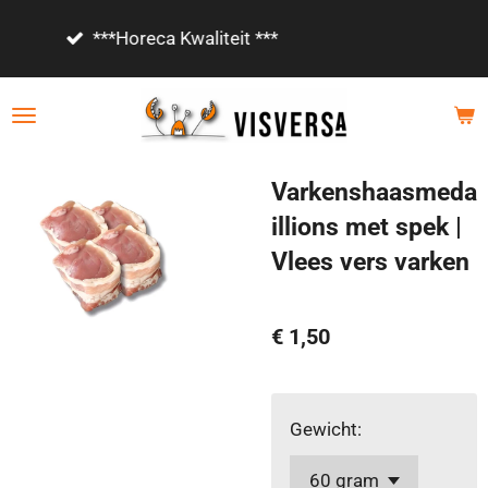
Ga
Vanaf €85,- gratis bezorgd!
direct
naar
de
hoofdinhoud
Varkenshaasmeda
illions met spek |
Vlees vers varken
€ 1,50
Gewicht: