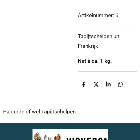
Artikelnummer:
6
Tapijtschelpen uit
Frankrijk
Net à ca. 1 kg.
D
D
S
D
e
e
h
e
l
e
a
l
e
l
r
e
n
e
n
Palourde of wel Tapijtschelpen.