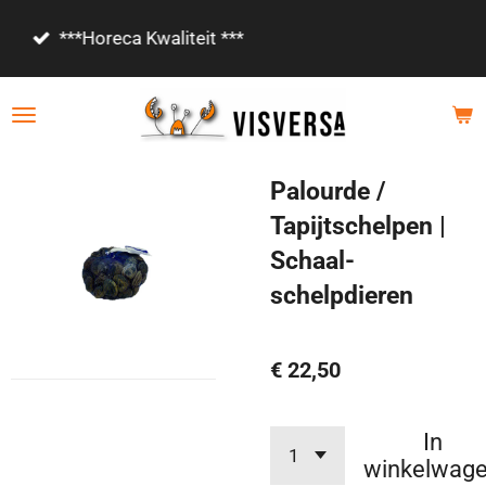
Ga
Vanaf €85,- gratis bezorgd!
direct
naar
de
hoofdinhoud
Palourde /
Tapijtschelpen |
Schaal-
schelpdieren
€ 22,50
In
winkelwag