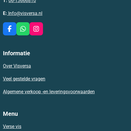
T:
06-13666810
E:
Info@visversa.nl
F
W
I
a
h
n
c
a
s
e
t
t
Informatie
b
s
a
o
A
g
Over Visversa
o
p
r
k
p
a
m
Veel gestelde vragen
Algemene verkoop -en leveringsvoorwaarden
Menu
Verse vis