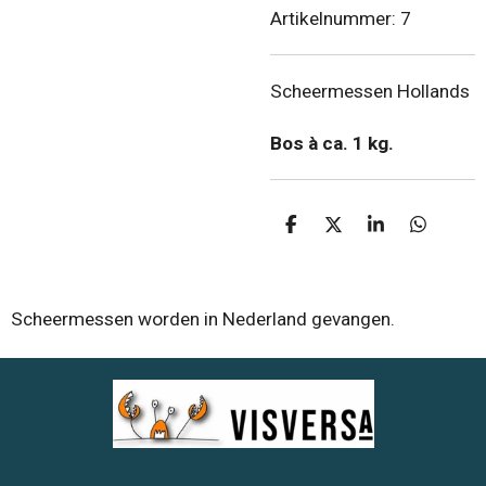
Artikelnummer:
7
Scheermessen Hollands
Bos à ca. 1 kg.
D
D
S
D
e
e
h
e
l
e
a
l
e
l
r
e
n
e
n
Scheermessen worden in Nederland gevangen.