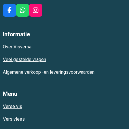
F
W
I
a
h
n
c
a
s
e
t
t
Informatie
b
s
a
o
A
g
Over Visversa
o
p
r
k
p
a
m
Veel gestelde vragen
Algemene verkoop -en leveringsvoorwaarden
Menu
Verse vis
Vers vlees