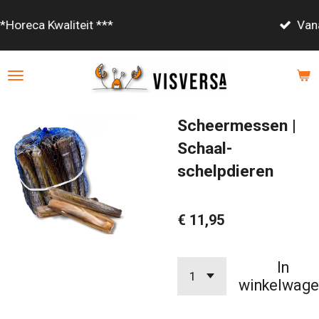
Ga
Vanaf €85,- gratis bezorgd!
direct
naar
de
hoofdinhoud
Scheermessen |
Schaal-
schelpdieren
€ 11,95
In
winkelwage