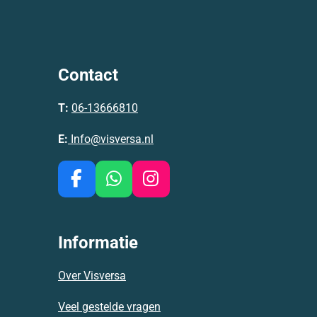
Contact
T:
06-13666810
E:
Info@visversa.nl
F
W
I
a
h
n
c
a
s
e
t
t
Informatie
b
s
a
o
A
g
Over Visversa
o
p
r
k
p
a
Veel gestelde vragen