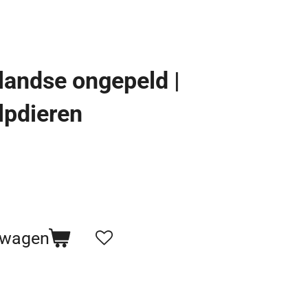
landse ongepeld |
lpdieren
lwagen