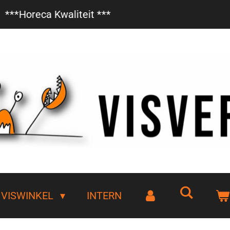
Vanaf €85,- gratis bezorgd!
VISWINKEL
INTERN