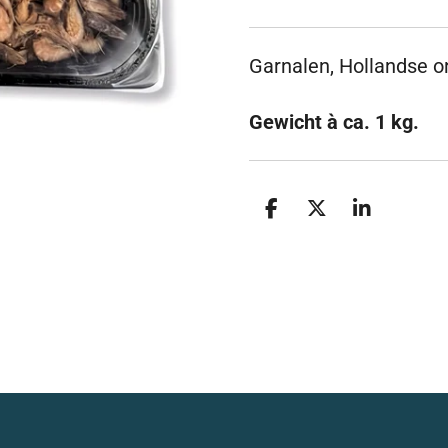
Garnalen, Hollandse o
Gewicht à ca. 1 kg.
D
D
S
e
e
h
l
e
a
e
l
r
n
e