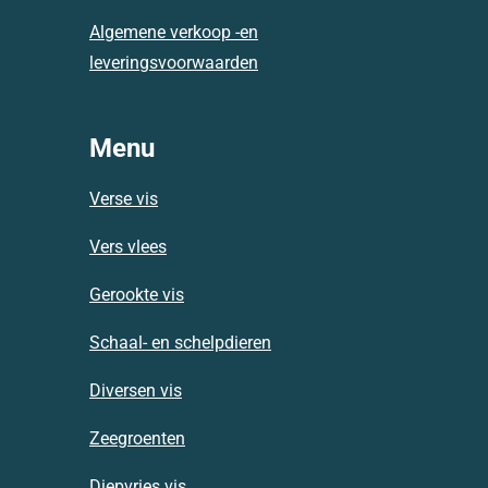
m
Algemene verkoop -en
leveringsvoorwaarden
Menu
Verse vis
Vers vlees
Gerookte vis
Schaal- en schelpdieren
Diversen vis
Zeegroenten
Diepvries vis