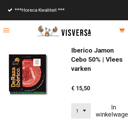
Ga
Vanaf €85,- gratis bezorgd!
direct
naar
de
hoofdinhoud
Iberico Jamon
Cebo 50% | Vlees
varken
€ 15,50
In
winkelwage