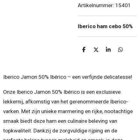
Artikelnummer:
15401
Iberico ham cebo 50%
D
D
S
D
e
e
h
e
l
e
a
l
e
l
r
e
n
e
n
Iberico Jamon 50% Ibérico – een verfijnde delicatesse!
Onze Iberico Jamon 50% Ibérico is een exclusieve
lekkernij, afkomstig van het gerenommeerde Iberico-
varken. Met zijn unieke marmering en rijke, nootachtige
smaak biedt deze ham een culinaire beleving van
topkwaliteit. Dankzij de zorgvuldige rijping en de