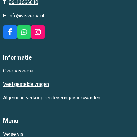
T:
06-13666810
E:
Info@visversa.nl
F
W
I
a
h
n
c
a
s
e
t
t
Informatie
b
s
a
o
A
g
Over Visversa
o
p
r
k
p
a
m
Veel gestelde vragen
Algemene verkoop -en leveringsvoorwaarden
Menu
Verse vis