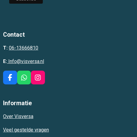
Contact
T:
06-13666810
E:
Info@visversa.nl
F
W
I
a
h
n
c
a
s
e
t
t
Informatie
b
s
a
o
A
g
Over Visversa
o
p
r
k
p
a
m
Veel gestelde vragen