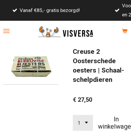
Voor 21:00 besteld, volgende werkdag tuss
Ga
en 22:30 geleverd!
direct
naar
de
hoofdinhoud
Creuse 2
Oosterschede
oesters | Schaal-
schelpdieren
€ 27,50
In
winkelwage