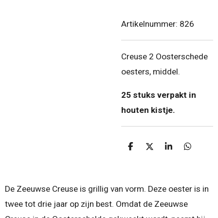
Artikelnummer:
826
Creuse 2 Oosterschede
oesters, middel.
25 stuks verpakt in
houten kistje.
D
D
S
D
e
e
h
e
l
e
a
l
e
l
r
e
n
e
n
De Zeeuwse Creuse is grillig van vorm. Deze oester is in
twee tot drie jaar op zijn best. Omdat de Zeeuwse