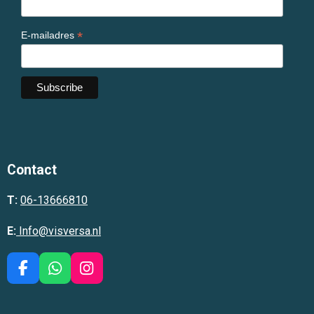
*
E-mailadres
Contact
T:
06-13666810
E:
Info@visversa.nl
F
W
I
a
h
n
c
a
s