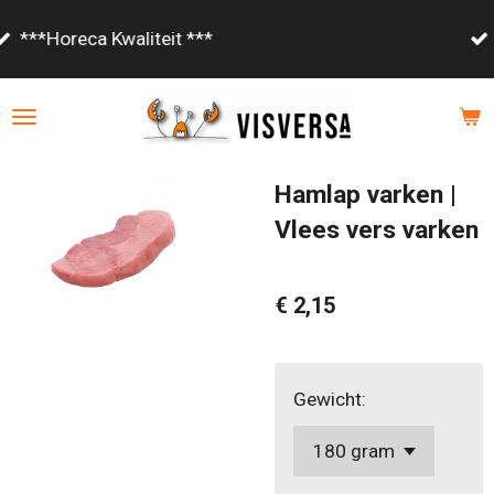
Ga
Vanaf €85,- gratis bezorgd!
direct
naar
de
hoofdinhoud
Hamlap varken |
Vlees vers varken
€ 2,15
Gewicht: