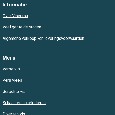
e
t
t
Informatie
b
s
a
o
A
g
Over Visversa
o
p
r
k
p
a
m
Veel gestelde vragen
Algemene verkoop -en leveringsvoorwaarden
Menu
Verse vis
Vers vlees
Gerookte vis
Schaal- en schelpdieren
Diversen vis