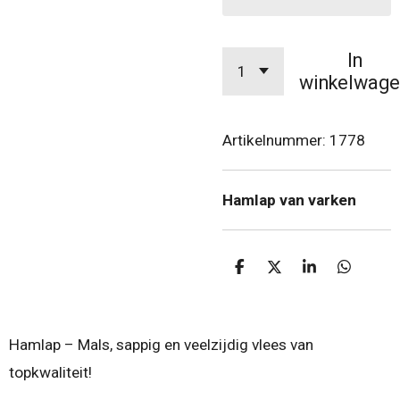
In
winkelwage
Artikelnummer:
1778
Hamlap van varken
D
D
S
D
e
e
h
e
l
e
a
l
e
l
r
e
n
e
n
Hamlap – Mals, sappig en veelzijdig vlees van
topkwaliteit!