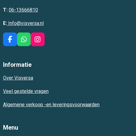
T:
06-13666810
E:
Info@visversa.nl
F
W
I
a
h
n
c
a
s
e
t
t
Informatie
b
s
a
o
A
g
Over Visversa
o
p
r
k
p
a
m
Veel gestelde vragen
Algemene verkoop -en leveringsvoorwaarden
Menu