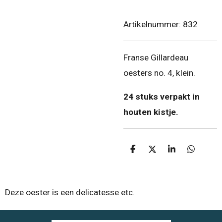
Artikelnummer:
832
Franse Gillardeau
oesters no. 4, klein.
24 stuks verpakt in
houten kistje.
D
D
S
D
e
e
h
e
l
e
a
l
e
l
r
e
n
e
n
Deze oester is een delicatesse etc.