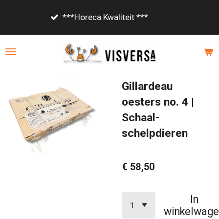
Ga
Vanaf €85,- gratis bezor
direct
naar
de
hoofdinhoud
Gillardeau
oesters no. 4 |
Schaal-
schelpdieren
€ 58,50
In
winkelwage