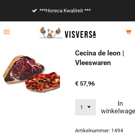
Ga
Vanaf €85,- gratis bezorgd!
direct
naar
de
hoofdinhoud
Cecina de leon |
Vleeswaren
€ 57,96
In
winkelwag
Artikelnummer:
1494