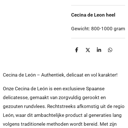
Cecina de Leon heel
Gewicht: 800-1000 gram
D
D
S
D
e
e
h
e
l
e
a
l
e
l
r
e
n
e
n
Cecina de León – Authentiek, delicaat en vol karakter!
Onze
Cecina de León
is een exclusieve Spaanse
delicatesse, gemaakt van zorgvuldig gerookt en
gezouten rundvlees. Rechtstreeks afkomstig uit de regio
León, waar dit ambachtelijke product al generaties lang
volgens traditionele methoden wordt bereid. Met zijn