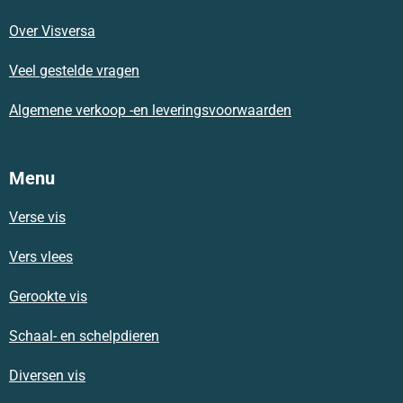
o
A
g
Over Visversa
o
p
r
k
p
a
m
Veel gestelde vragen
Algemene verkoop -en leveringsvoorwaarden
Menu
Verse vis
Vers vlees
Gerookte vis
Schaal- en schelpdieren
Diversen vis