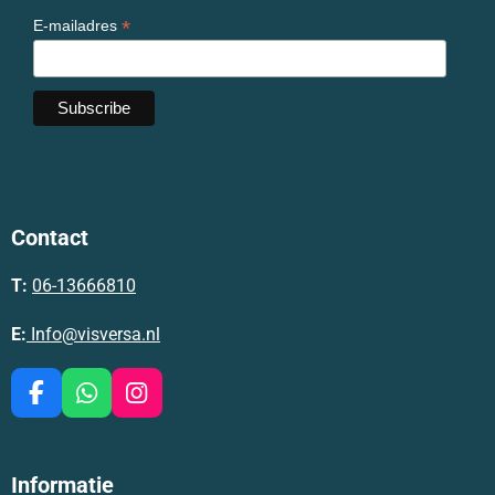
*
E-mailadres
Contact
T:
06-13666810
E:
Info@visversa.nl
F
W
I
a
h
n
c
a
s
e
t
t
Informatie
b
s
a