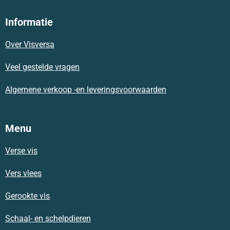
c
a
s
e
t
t
Informatie
b
s
a
o
A
g
Over Visversa
o
p
r
k
p
a
m
Veel gestelde vragen
Algemene verkoop -en leveringsvoorwaarden
Menu
Verse vis
Vers vlees
Gerookte vis
Schaal- en schelpdieren