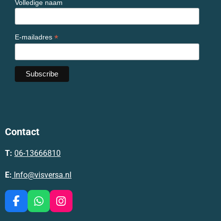
Volledige naam
*
E-mailadres
Contact
T:
06-13666810
E:
Info@visversa.nl
F
W
I
a
h
n