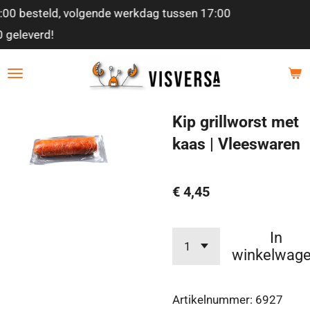
0
Ga
Beste kwaliteit garantie!
direct
naar
de
hoofdinhoud
Kip grillworst met
kaas | Vleeswaren
€ 4,45
In
winkelwag
Artikelnummer:
6927