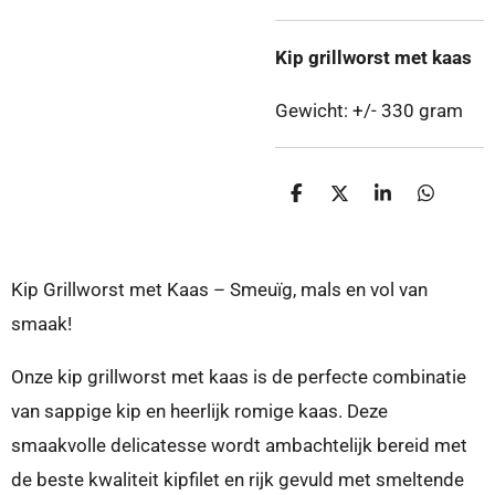
Kip grillworst met kaas
Gewicht: +/- 330 gram
D
D
S
D
e
e
h
e
l
e
a
l
e
l
r
e
n
e
n
Kip Grillworst met Kaas – Smeuïg, mals en vol van
smaak!
Onze
kip grillworst met kaas
is de perfecte combinatie
van sappige kip en heerlijk romige kaas. Deze
smaakvolle delicatesse wordt ambachtelijk bereid met
de beste kwaliteit kipfilet en rijk gevuld met smeltende