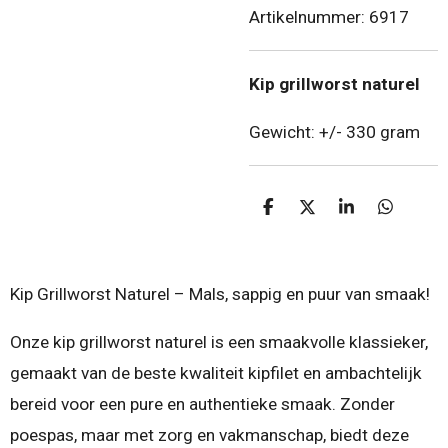
Artikelnummer:
6917
Kip grillworst naturel
Gewicht: +/- 330 gram
D
D
S
D
e
e
h
e
l
e
a
l
e
l
r
e
n
e
n
Kip Grillworst Naturel – Mals, sappig en puur van smaak!
Onze
kip grillworst naturel
is een smaakvolle klassieker,
gemaakt van de beste kwaliteit kipfilet en ambachtelijk
bereid voor een pure en authentieke smaak. Zonder
poespas, maar met zorg en vakmanschap, biedt deze