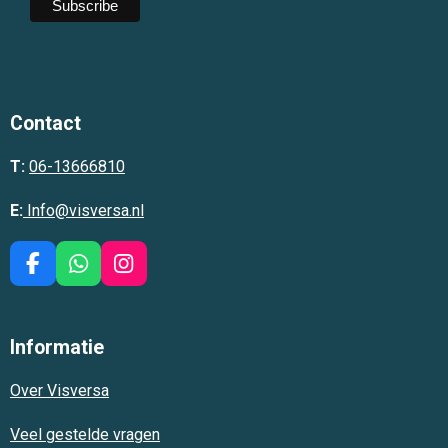
Contact
T:
06-13666810
E:
Info@visversa.nl
F
W
I
a
h
n
c
a
s
e
t
t
Informatie
b
s
a
o
A
g
Over Visversa
o
p
r
k
p
a
m
Veel gestelde vragen