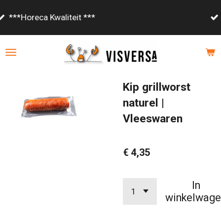
Ga
Vanaf €85,- gratis bezorgd!
direct
naar
de
hoofdinhoud
Kip grillworst
naturel |
Vleeswaren
€ 4,35
In
winkelwage