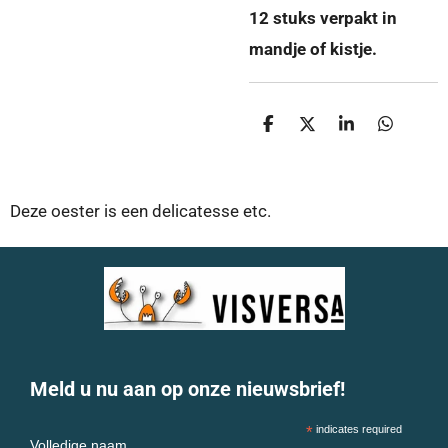
12 stuks verpakt in
mandje of kistje.
D
D
S
D
e
e
h
e
l
e
a
l
e
l
r
e
n
e
n
Deze oester is een delicatesse etc.
Meld u nu aan op onze nieuwsbrief!
*
indicates required
Volledige naam