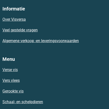
c
a
s
e
t
t
Informatie
b
s
a
o
A
g
Over Visversa
o
p
r
k
p
a
m
Veel gestelde vragen
Algemene verkoop -en leveringsvoorwaarden
Menu
Verse vis
Vers vlees
Gerookte vis
Schaal- en schelpdieren