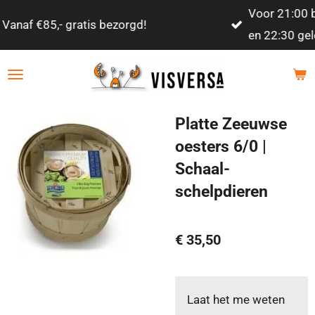
Voor 21:00 besteld, volgende werkdag tussen 
Ga
en 22:30 geleverd!
direct
naar
de
hoofdinhoud
Platte Zeeuwse
oesters 6/0 |
Schaal-
schelpdieren
€ 35,50
Laat het me weten