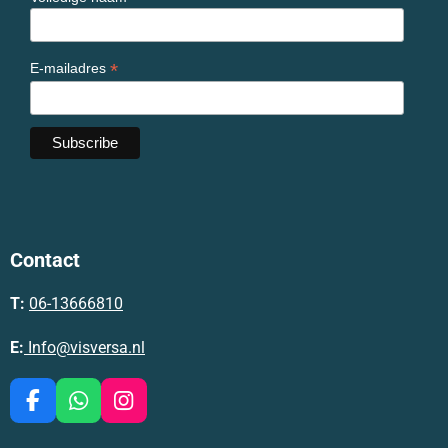
*
E-mailadres
Contact
T:
06-13666810
E:
Info@visversa.nl
F
W
I
a
h
n