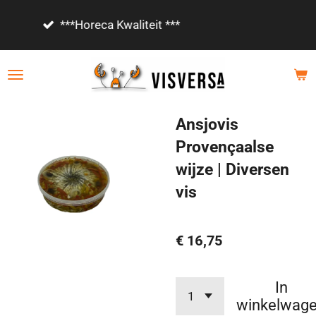
Ga
Vanaf €85,- gratis bezorgd!
direct
naar
de
hoofdinhoud
Ansjovis
Provençaalse
wijze | Diversen
vis
€ 16,75
In
winkelwag