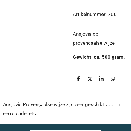
Artikelnummer:
706
Ansjovis op
provencaalse wijze
Gewicht: ca. 500 gram.
D
D
S
D
e
e
h
e
l
e
a
l
e
l
r
e
n
e
n
Ansjovis Provençaalse wijze zijn zeer geschikt voor in
een salade etc.