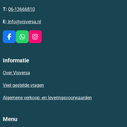
T:
06-13666810
E:
Info@visversa.nl
F
W
I
a
h
n
c
a
s
e
t
t
Informatie
b
s
a
o
A
g
Over Visversa
o
p
r
k
p
a
m
Veel gestelde vragen
Algemene verkoop -en leveringsvoorwaarden
Menu