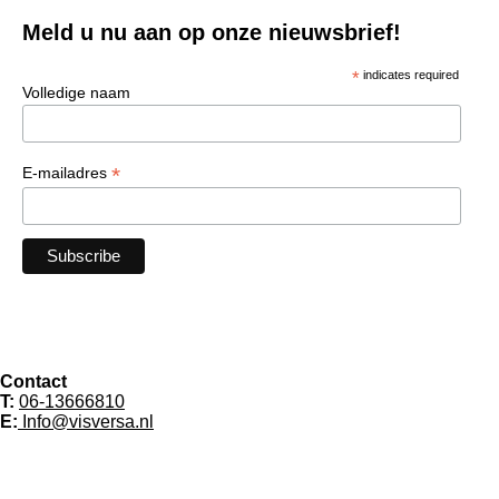
Meld u nu aan op onze nieuwsbrief!
*
indicates required
Volledige naam
*
E-mailadres
Contact
T:
06-13666810
E:
Info@visversa.nl
F
W
I