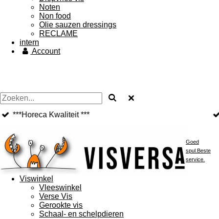
Noten
Non food
Olie sauzen dressings
RECLAME
intern
Account
Vanaf €85,- gratis bezorgd!
Goed
spul.Beste
service.
Viswinkel
Vleeswinkel
Verse Vis
Gerookte vis
Schaal- en schelpdieren