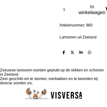
In
winkelwagen
Artikelnummer:
960
Lamsoren uit Zeeland
D
D
S
D
e
e
h
e
l
e
a
l
e
l
r
e
n
e
n
Zeeuwse lamsoren worden geplukt op de slikken en schorren
in Zeeland.
Zeer geschikt om te stomen, roerbakken en te bereiden bij
diverse soorten vis.