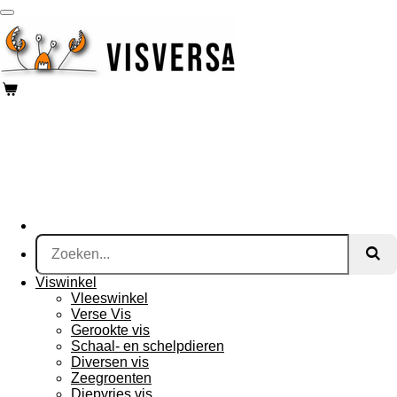
Ga
direct
naar
de
hoofdinhoud
Viswinkel
Vleeswinkel
Verse Vis
Gerookte vis
Schaal- en schelpdieren
Diversen vis
Zeegroenten
Diepvries vis