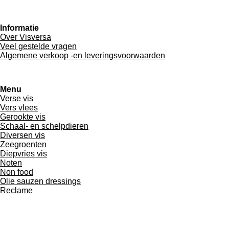
a
h
n
c
a
s
e
t
t
Informatie
b
s
a
Over Visversa
o
A
g
Veel gestelde vragen
o
p
r
Algemene verkoop -en leveringsvoorwaarden
k
p
a
m
Menu
Verse vis
Vers vlees
Gerookte vis
Schaal- en schelpdieren
Diversen vis
Zeegroenten
Diepvries vis
Noten
Non food
Olie sauzen dressings
Reclame
© 2019-2026 Visversa