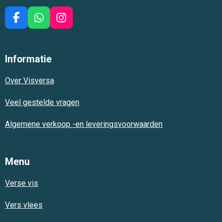
F
W
I
a
h
n
c
a
s
e
t
t
Informatie
b
s
a
o
A
g
Over Visversa
o
p
r
k
p
a
m
Veel gestelde vragen
Algemene verkoop -en leveringsvoorwaarden
Menu
Verse vis
Vers vlees