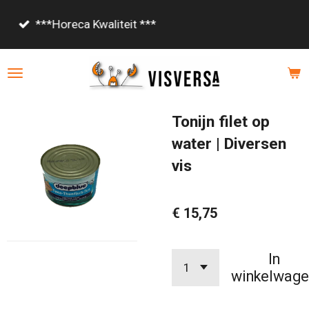
Ga
Vanaf €85,- gratis bezorgd!
direct
naar
de
hoofdinhoud
Tonijn filet op
water | Diversen
vis
€ 15,75
In
winkelwage