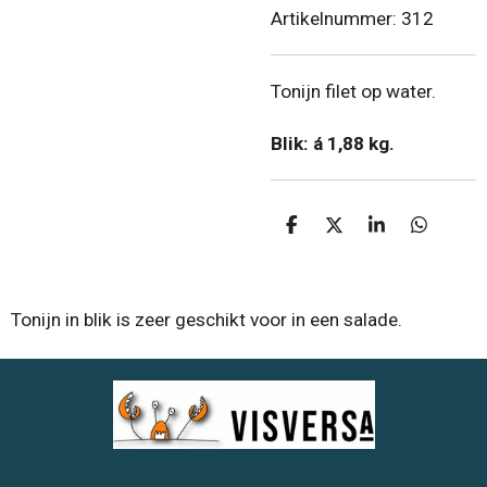
Artikelnummer:
312
Tonijn filet op water.
Blik: á 1,88 kg.
D
D
S
D
e
e
h
e
l
e
a
l
e
l
r
e
n
e
n
Tonijn in blik is zeer geschikt voor in een salade.