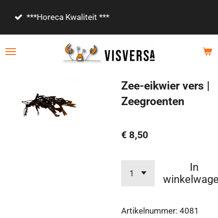
Ga
Vanaf €85,- gratis bezorgd!
direct
naar
de
hoofdinhoud
Zee-eikwier vers |
Zeegroenten
€ 8,50
In
winkelwag
Artikelnummer:
4081