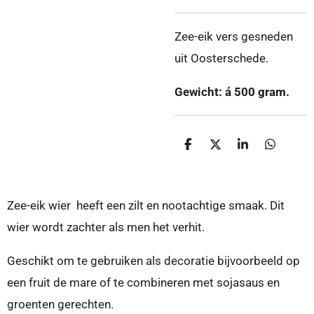
Zee-eik vers gesneden
uit Oosterschede.
Gewicht: á 500 gram.
D
D
S
D
e
e
h
e
l
e
a
l
e
l
r
e
n
e
n
Zee-eik wier heeft een zilt en nootachtige smaak. Dit
wier wordt zachter als men het verhit.
Geschikt om te gebruiken als decoratie bijvoorbeeld op
een fruit de mare of te combineren met sojasaus en
groenten gerechten.