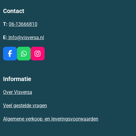
Contact
T:
06-13666810
E:
Info@visversa.nl
F
W
I
a
h
n
c
a
s
e
t
t
Informatie
b
s
a
o
A
g
Over Visversa
o
p
r
k
p
a
m
Veel gestelde vragen
Algemene verkoop -en leveringsvoorwaarden