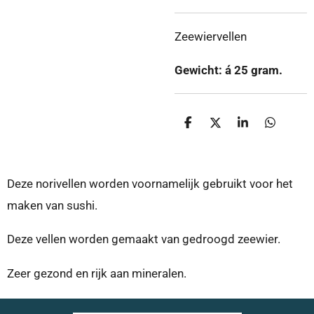
Zeewiervellen
Gewicht: á 25 gram.
D
D
S
D
e
e
h
e
l
e
a
l
e
l
r
e
n
e
n
Deze norivellen worden voornamelijk gebruikt voor het
maken van sushi.
Deze vellen worden gemaakt van gedroogd zeewier.
Zeer gezond en rijk aan mineralen.