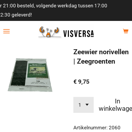
en 17:00
Ga
Beste kwaliteit garantie!
direct
naar
de
hoofdinhoud
Zeewier norivellen
| Zeegroenten
€ 9,75
In
winkelwag
Artikelnummer:
2060