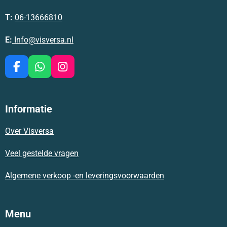
T:
06-13666810
E:
Info@visversa.nl
F
W
I
a
h
n
c
a
s
e
t
t
Informatie
b
s
a
o
A
g
Over Visversa
o
p
r
k
p
a
m
Veel gestelde vragen
Algemene verkoop -en leveringsvoorwaarden
Menu