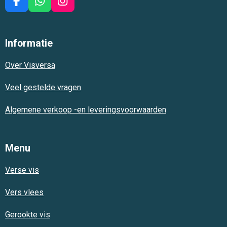
F
W
I
a
h
n
c
a
s
e
t
t
Informatie
b
s
a
o
A
g
Over Visversa
o
p
r
k
p
a
m
Veel gestelde vragen
Algemene verkoop -en leveringsvoorwaarden
Menu
Verse vis
Vers vlees
Gerookte vis