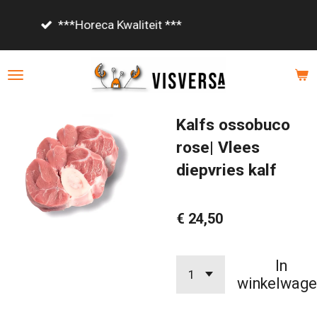
Ga
Vanaf €85,- gratis bezorgd!
direct
naar
de
hoofdinhoud
Kalfs ossobuco
rose| Vlees
diepvries kalf
€ 24,50
In
winkelwage