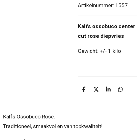
Artikelnummer:
1557
Kalfs ossobuco center
cut rose diepvries
Gewicht: +/- 1 kilo
D
D
S
D
e
e
h
e
l
e
a
l
e
l
r
e
n
e
n
Kalfs Ossobuco Rose.
Traditioneel, smaakvol en van topkwaliteit!