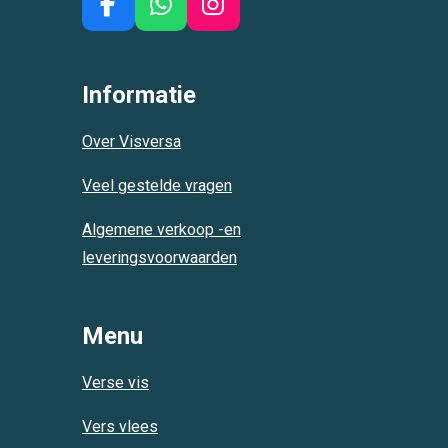
F
W
I
a
h
n
c
a
s
e
t
t
Informatie
b
s
a
o
A
g
Over Visversa
o
p
r
k
p
a
Veel gestelde vragen
m
Algemene verkoop -en
leveringsvoorwaarden
Menu
Verse vis
Vers vlees