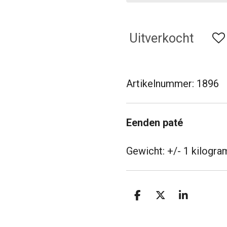
Uitverkocht
Artikelnummer:
1896
Eenden paté
Gewicht: +/- 1 kilogra
D
D
S
e
e
h
l
e
a