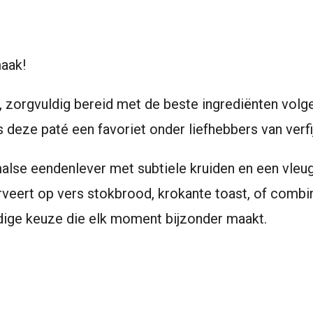
e
l
r
n
e
maak!
 zorgvuldig bereid met de beste ingrediënten volgen
s deze paté een favoriet onder liefhebbers van verfi
lse eendenlever met subtiele kruiden en een vleug
rveert op vers stokbrood, krokante toast, of combi
jdige keuze die elk moment bijzonder maakt.