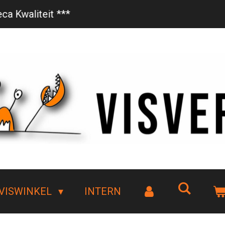
Vanaf €85,- gratis bezorgd!
VISWINKEL
INTERN