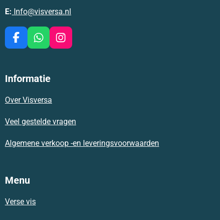
E:
Info@visversa.nl
F
W
I
a
h
n
c
a
s
e
t
t
Informatie
b
s
a
o
A
g
Over Visversa
o
p
r
k
p
a
m
Veel gestelde vragen
Algemene verkoop -en leveringsvoorwaarden
Menu
Verse vis