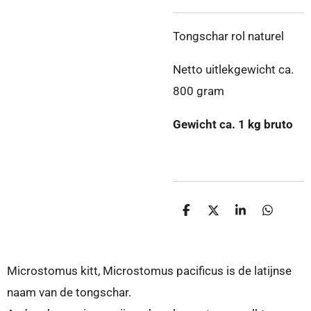
Tongschar rol naturel
Netto uitlekgewicht ca.
800 gram
Gewicht ca. 1 kg bruto
D
D
S
D
e
e
h
e
l
e
a
l
e
l
r
e
n
e
n
Microstomus kitt, Microstomus pacificus is de latijnse
naam van de tongschar.