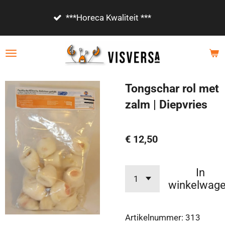
Ga
Vanaf €85,- gratis bezorgd!
direct
naar
de
hoofdinhoud
Tongschar rol met
zalm | Diepvries
€ 12,50
In
winkelwag
Artikelnummer:
313