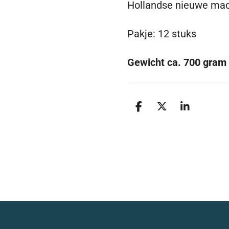
Hollandse nieuwe ma
Pakje: 12 stuks
Gewicht ca. 700 gram
D
D
S
e
e
h
l
e
a
e
l
r
n
e