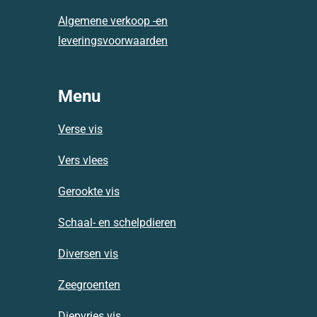
m
Algemene verkoop -en
leveringsvoorwaarden
Menu
Verse vis
Vers vlees
Gerookte vis
Schaal- en schelpdieren
Diversen vis
Zeegroenten
Diepvries vis