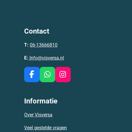
Contact
T:
06-13666810
E:
Info@visversa.nl
F
W
I
a
h
n
c
a
s
e
t
t
Informatie
b
s
a
o
A
g
Over Visversa
o
p
r
k
p
a
Veel gestelde vragen