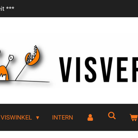
Vanaf €85,- gratis bezorgd!
VISWINKEL
INTERN