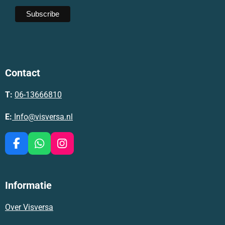
Contact
T:
06-13666810
E:
Info@visversa.nl
F
W
I
a
h
n
c
a
s
e
t
t
Informatie
b
s
a
o
A
g
Over Visversa
o
p
r
k
p
a