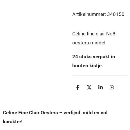
Artikelnummer:
340150
Céline fine clair No3
oesters middel
24 stuks verpakt in
houten kistje.
D
D
S
D
e
e
h
e
l
e
a
l
e
l
r
e
n
e
n
Celine Fine Clair Oesters – verfijnd, mild en vol
karakter!