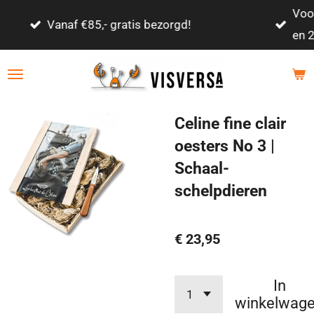
Voor 21:00 besteld, volgende werkdag tussen 17:
Ga
en 22:30 geleverd!
direct
naar
de
hoofdinhoud
Celine fine clair
oesters No 3 |
Schaal-
schelpdieren
€ 23,95
In
winkelwag