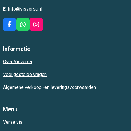
E:
Info@visversa.nl
F
W
I
a
h
n
c
a
s
e
t
t
Informatie
b
s
a
o
A
g
Over Visversa
o
p
r
k
p
a
m
Veel gestelde vragen
Algemene verkoop -en leveringsvoorwaarden
Menu
Verse vis