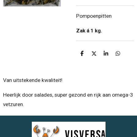
Pompoenpitten
Zak á 1 kg.
D
D
S
D
e
e
h
e
l
e
a
l
e
l
r
e
n
e
n
Van uitstekende kwaliteit!
Heerlijk door salades, super gezond en rijk aan omega-3
vetzuren.