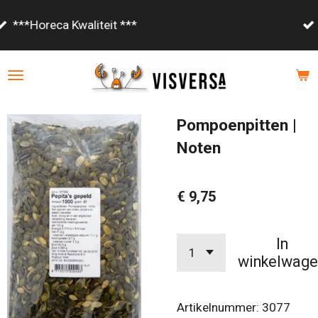
Ga
Vanaf €85,- gratis bezorgd!
direct
naar
de
hoofdinhoud
Pompoenpitten |
Noten
€ 9,75
In
winkelwage
Artikelnummer:
3077