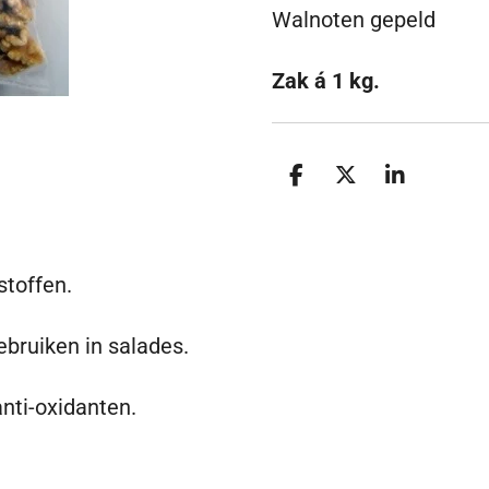
Walnoten gepeld
Zak á 1 kg.
D
D
S
e
e
h
l
e
a
e
l
r
n
e
stoffen.
ebruiken in salades.
nti-oxidanten.