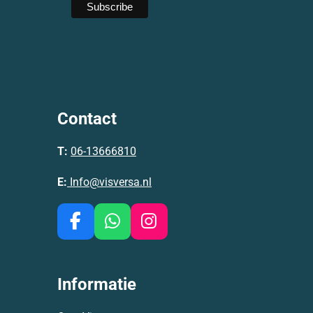
Contact
T:
06-13666810
E:
Info@visversa.nl
F
W
I
a
h
n
c
a
s
e
t
t
Informatie
b
s
a
o
A
g