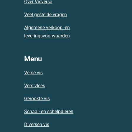
Over Visversa
o
p
r
k
p
a
Veel gestelde vragen
m
Algemene verkoop -en
leveringsvoorwaarden
Menu
Verse vis
Vers vlees
Gerookte vis
Schaal- en schelpdieren
Diversen vis