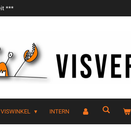
Vanaf €85,- gratis bezorgd!
VISWINKEL
INTERN