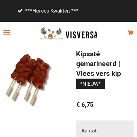
Ga
Vanaf €85,- gratis bezorgd!
direct
naar
de
hoofdinhoud
Kipsaté
gemarineerd |
Vlees vers kip
*NIEUW*
€ 6,75
Aantal: