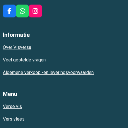
F
W
I
a
h
n
c
a
s
e
t
t
Informatie
b
s
a
o
A
g
Over Visversa
o
p
r
k
p
a
m
Veel gestelde vragen
Algemene verkoop -en leveringsvoorwaarden
Menu
Verse vis
Vers vlees