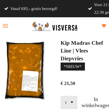
Voor 21:00 besteld, volgende werkdag tussen 17:00 en
Ga
22:30 geleverd!
direct
naar
de
hoofdinhoud
Kip Madras Chef
Line | Vlees
Diepvries
*NIEUW*
€ 21,50
In
winkelwage