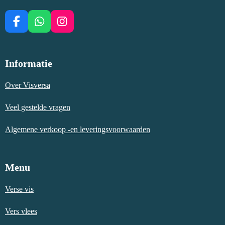
F
W
I
a
h
n
c
a
s
e
t
t
Informatie
b
s
a
o
A
g
o
p
r
Over Visversa
k
p
a
m
Veel gestelde vragen
Algemene verkoop -en leveringsvoorwaarden
Menu
Verse vis
Vers vlees