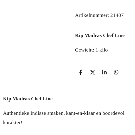
Artikelnummer:
21407
Kip Madras Chef Line
Gewicht: 1 kilo
D
D
S
D
e
e
h
e
l
e
a
l
e
l
r
e
n
e
n
Kip Madras Chef Line
Authentieke Indiase smaken, kant-en-klaar en boordevol
karakter!